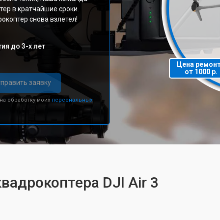
тер в кратчайшие сроки.
окоптер снова взлетел!
ия до 3-х лет
Цена ремон
от 1000 р.
править заявку
 на обработку моих
персональных
вадрокоптера DJI Air 3