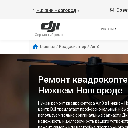
Сове
Нижний Новгород
▼
УСЛУГИ
Сервисный ремонт
Главная
/
Квадрокоптер
/
Air 3
Ремонт квадрокоптер
Нижнем Новгороде
Нужен ремонт квадрокоптера Air 3 в Нижнем 
центр DJI предлагает профессиональный и бы
используем только оригинальные запчасти Ди
надежность и долговечность вашего устройств
ремонт камеры или настройка программного о