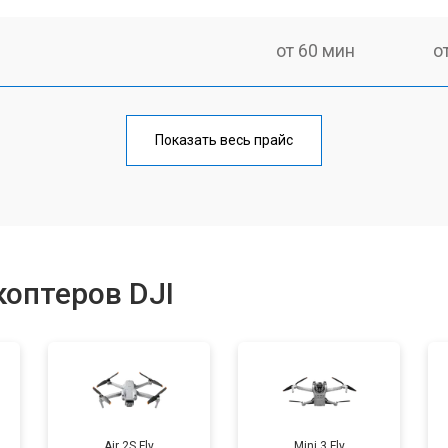
от 60 мин
о
от 80 мин
о
Показать весь прайс
от 60 мин
о
от 70 мин
о
оптеров DJI
от 50 мин
о
от 60 мин
о
Air 2S Fly
Mini 3 Fly