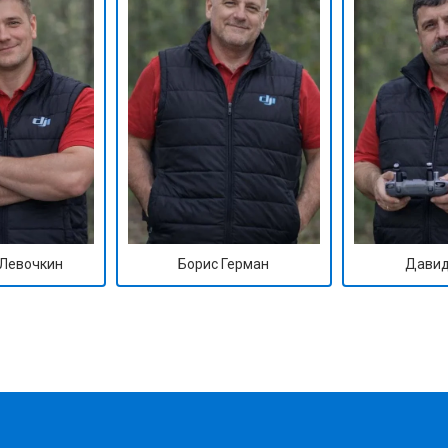
Левочкин
Борис Герман
Давид