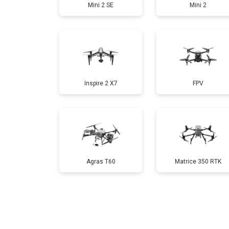
Mini 2 SE
Mini 2
Замена аккумулятора
Настройка шифрования Wi-Fi
Inspire 2 X7
FPV
Прошивка
Замена материнской платы
Ремонт корпуса
Agras T60
Matrice 350 RTK