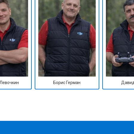
Левочкин
Борис Герман
Давид