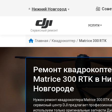
Сове
Нижний Новгород
▼
УСЛУГИ
Сервисный ремонт
Главная
/
Квадрокоптер
/
Matrice 300 RTK
Ремонт квадрокопте
Matrice 300 RTK в 
Новгороде
Нужен ремонт квадрокоптера Matrice 300 RTK
сервисный центр DJI предлагает профессиона
используем только оригинальные запчасти Ди