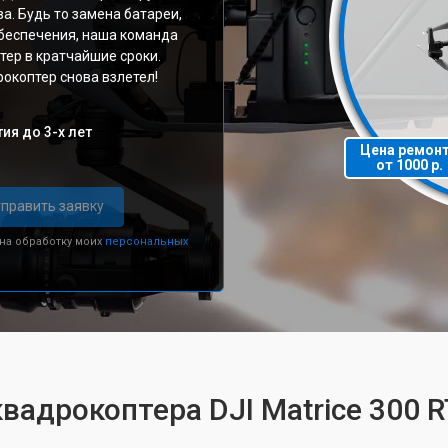
а. Будь то замена батареи,
беспечения, наша команда
тер в кратчайшие сроки.
окоптер снова взлетел!
ия до 3-х лет
Цена ремон
от 1000 р.
править заявку
 на обработку моих
персональных
вадрокоптера DJI Matrice 300 