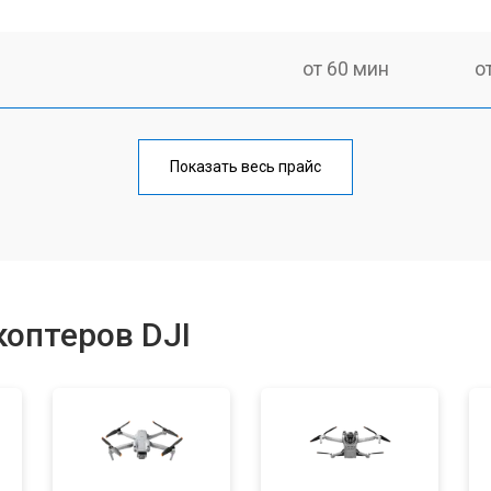
от 60 мин
о
от 80 мин
о
Показать весь прайс
от 60 мин
о
от 70 мин
о
оптеров DJI
от 50 мин
о
от 60 мин
о