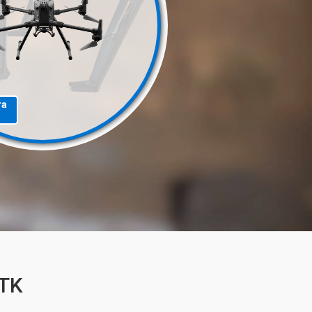
та
RTK