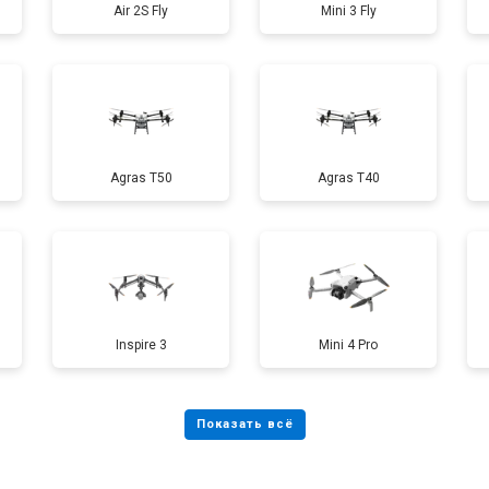
Air 2S Fly
Mini 3 Fly
от 50 мин
о
от 60 мин
о
Agras T50
Agras T40
от 50 мин
о
от 90 мин
о
от 70 мин
о
Inspire 3
Mini 4 Pro