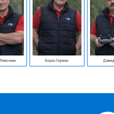
Левочкин
Борис Герман
Давид
?