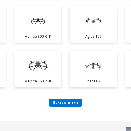
от 60 мин
о
Matrice 300 RTK
Agras T50
от 50 мин
о
от 90 мин
о
от 70 мин
о
Matrice 350 RTK
Inspire 3