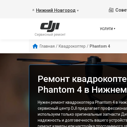
Сове
Нижний Новгород
▼
УСЛУГИ
Сервисный ремонт
Главная
/
Квадрокоптер
/
Phantom 4
Ремонт квадрокопте
Phantom 4 в Нижнем
Нужен ремонт квадрокоптера Phantom 4 в Ни
сервисный центр DJI предлагает профессиона
используем только оригинальные запчасти Ди
надежность и долговечность вашего устройств
ремонт камеры или настройка программного о