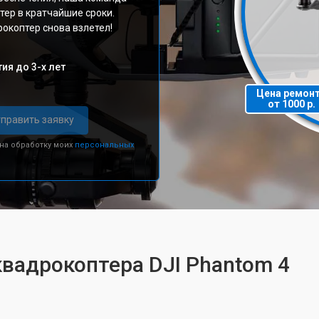
тер в кратчайшие сроки.
окоптер снова взлетел!
ия до 3-х лет
Цена ремон
от 1000 р.
править заявку
 на обработку моих
персональных
квадрокоптера DJI Phantom 4