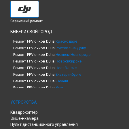
Сервисный ремонт
ВЫБЕРИ СВОЙ ГОРОД
Ремонт FPV очков DJI в
Краснодаре
Ремонт FPV очков DJI в
Ростове-на-Дону
Ремонт FPV очков DJI в
Нижнем Новгороде
Ремонт FPV очков DJI в
Новосибирске
Ремонт FPV очков DJI в
Челябинске
Ремонт FPV очков DJI в
Екатеринбурге
Ремонт FPV очков DJI в
Казани
Ремонт FPV очков DJI в
Уфе
Ремонт FPV очков DJI в
Воронеже
Ремонт FPV очков DJI в
Волгограде
УСТРОЙСТВА
Ремонт FPV очков DJI в
Барнауле
Квадрокоптер
Ремонт FPV очков DJI в
Ижевске
Экшен-камера
Ремонт FPV очков DJI в
Тольятти
Пульт дистанционного управления
Ремонт FPV очков DJI в
Ярославле