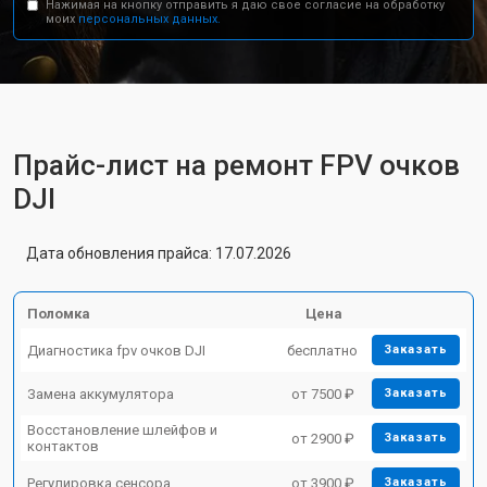
Нажимая на кнопку отправить я даю свое согласие на обработку
моих
персональных данных.
Прайс-лист на ремонт FPV очков
DJI
Дата обновления прайса: 17.07.2026
Поломка
Цена
Диагностика fpv очков DJI
бесплатно
Заказать
Замена аккумулятора
от 7500 ₽
Заказать
Восстановление шлейфов и
от 2900 ₽
Заказать
контактов
Регулировка сенсора
от 3900 ₽
Заказать