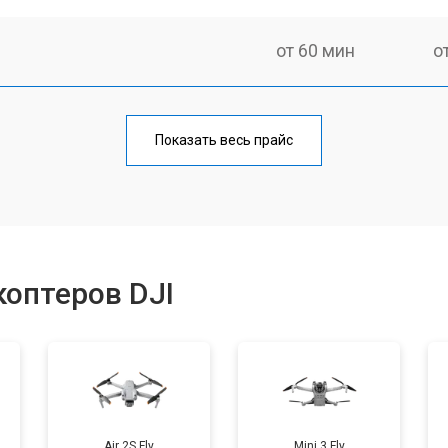
от 60 мин
о
от 80 мин
о
Показать весь прайс
от 60 мин
о
от 70 мин
о
оптеров DJI
от 50 мин
о
от 60 мин
о
Air 2S Fly
Mini 3 Fly