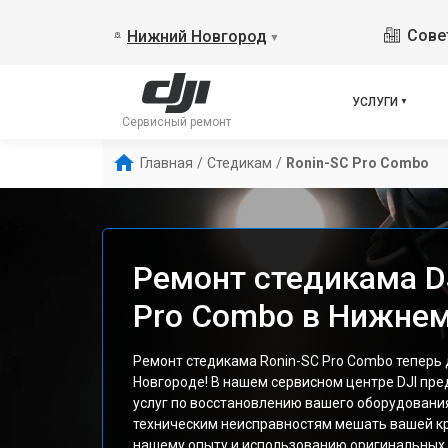
Сове
Нижний Новгород
▼
УСЛУГИ
Сервисный ремонт
Главная
/
Стедикам
/
Ronin-SC Pro Combo
Ремонт стедикама DJ
Pro Combo в Нижне
Ремонт стедикама Ronin-SC Pro Combo теперь
Новгороде! В нашем сервисном центре DJI пре
услуг по восстановлению вашего оборудования
техническим неисправностям мешать вашей к
нашему опыту и использованию оригинальных 