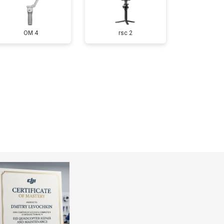
OM 4
rsc 2