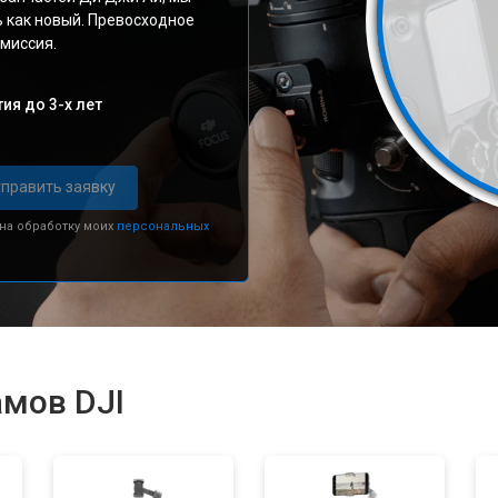
ь как новый. Превосходное
миссия.
ия до 3-х лет
править заявку
 на обработку моих
персональных
амов DJI