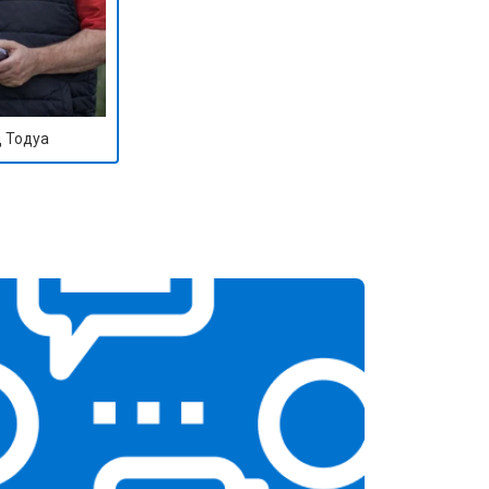
 Тодуа