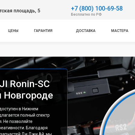
+7 (800) 100-69-58
тская площадь, 5
Бесплатно по РФ
ЦЕНЫ
ГАРАНТИЯ
ДОСТАВКА
МАСТЕРА
I Ronin-SC
м Новгороде
 доступен в Нижнем
длагается полный спектр
. Не позволяйте
реативности. Благодаря
запчастей Ди Джи Ай, мы