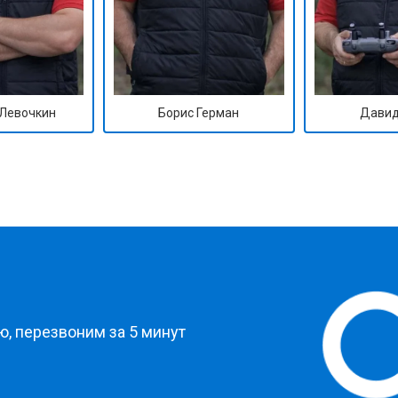
Левочкин
Борис Герман
Давид
?
, перезвоним за 5 минут