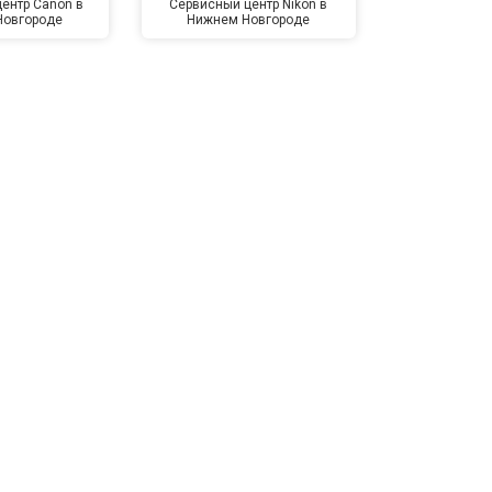
ентр Canon в
Сервисный центр Nikon в
Сервисный це
Новгороде
Нижнем Новгороде
Нижнем 