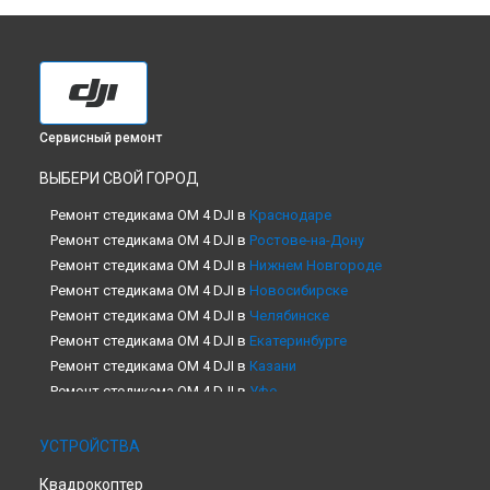
Сервисный ремонт
ВЫБЕРИ СВОЙ ГОРОД
Ремонт стедикама OM 4 DJI в
Краснодаре
Ремонт стедикама OM 4 DJI в
Ростове-на-Дону
Ремонт стедикама OM 4 DJI в
Нижнем Новгороде
Ремонт стедикама OM 4 DJI в
Новосибирске
Ремонт стедикама OM 4 DJI в
Челябинске
Ремонт стедикама OM 4 DJI в
Екатеринбурге
Ремонт стедикама OM 4 DJI в
Казани
Ремонт стедикама OM 4 DJI в
Уфе
Ремонт стедикама OM 4 DJI в
Воронеже
Ремонт стедикама OM 4 DJI в
Волгограде
УСТРОЙСТВА
Ремонт стедикама OM 4 DJI в
Барнауле
Квадрокоптер