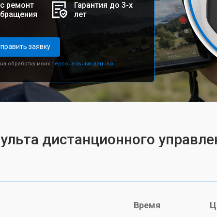
с ремонт
Гарантия до 3-х
обращения
лет
править заявку
 на обработку моих
персональных данных.
ульта дистанционного управлен
Время
Ц