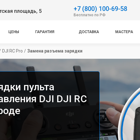
+7 (800) 100-69-58
тская площадь, 5
Бесплатно по РФ
ЦЕНЫ
ГАРАНТИЯ
ДОСТАВКА
МАСТЕРА
/
DJI RC Pro
/
Замена разъема зарядки
ядки пульта
вления DJI DJI RC
роде