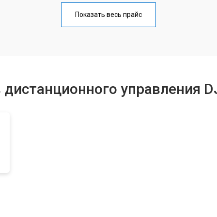
от 50 мин
о
Показать весь прайс
от 60 мин
о
от 60 мин
о
 дистанционного управления D