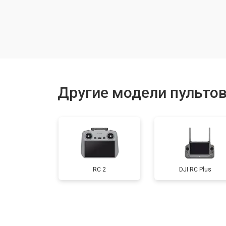
Замена дисплея (экрана)
Замена корпуса
Ремонт или замена джойстика
Другие модели пультов
RC 2
DJI RC Plus