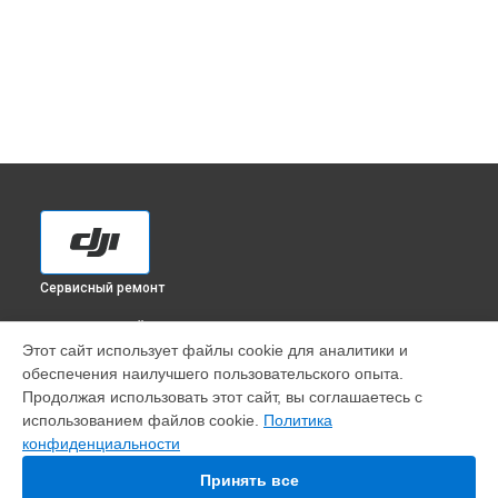
Сервисный ремонт
ВЫБЕРИ СВОЙ ГОРОД
Этот сайт использует файлы cookie для аналитики и
Замена подвеса квадрокоптера Phantom 3 DJI в
обеспечения наилучшего пользовательского опыта.
Краснодаре
Продолжая использовать этот сайт, вы соглашаетесь с
Замена подвеса квадрокоптера Phantom 3 DJI в
Ростове-
использованием файлов cookie.
Политика
на-Дону
конфиденциальности
Замена подвеса квадрокоптера Phantom 3 DJI в
Нижнем
Новгороде
Принять все