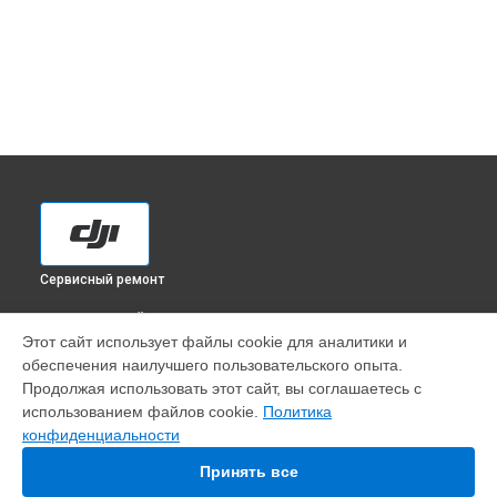
Сервисный ремонт
ВЫБЕРИ СВОЙ ГОРОД
Этот сайт использует файлы cookie для аналитики и
Ремонт корпуса квадрокоптера Phantom 3 Advanced DJI в
обеспечения наилучшего пользовательского опыта.
Краснодаре
Продолжая использовать этот сайт, вы соглашаетесь с
Ремонт корпуса квадрокоптера Phantom 3 Advanced DJI в
использованием файлов cookie.
Политика
Ростове-на-Дону
конфиденциальности
Ремонт корпуса квадрокоптера Phantom 3 Advanced DJI в
Нижнем Новгороде
Принять все
Ремонт корпуса квадрокоптера Phantom 3 Advanced DJI в