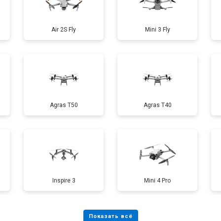
от 60 мин
о
Air 2S Fly
Mini 3 Fly
от 40 мин
о
от 70 мин
о
Agras T50
Agras T40
от 60 мин
о
от 100 мин
о
Inspire 3
Mini 4 Pro