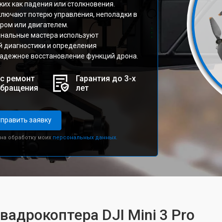
ких как падения или столкновения.
лючают потерю управления, неполадки в
ром или двигателем.
ональные мастера используют
 диагностики и определения
надежное восстановление функций дрона.
с ремонт
Гарантия до 3-х
обращения
лет
править заявку
 на обработку моих
персональных данных.
вадрокоптера DJI Mini 3 Pro