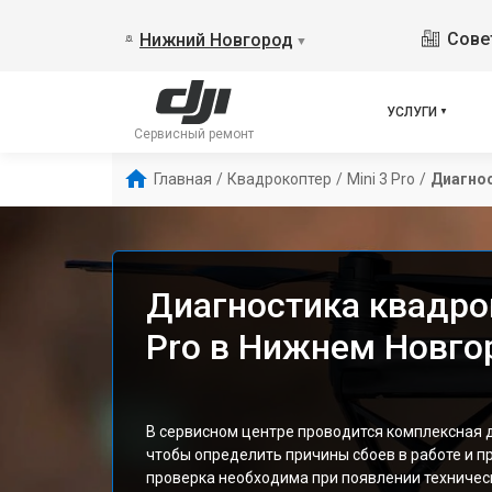
Сове
Нижний Новгород
▼
УСЛУГИ
Сервисный ремонт
Главная
/
Квадрокоптер
/
Mini 3 Pro
/
Диагно
Диагностика квадрок
Pro в Нижнем Новго
В сервисном центре проводится комплексная ди
чтобы определить причины сбоев в работе и п
проверка необходима при появлении техничес