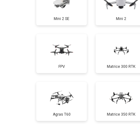
Замена аккумулятора
Mini 2 SE
Mini 2
Настройка шифрования Wi-Fi
Прошивка
FPV
Matrice 300 RTK
Замена материнской платы
Ремонт корпуса
Agras T60
Matrice 350 RTK