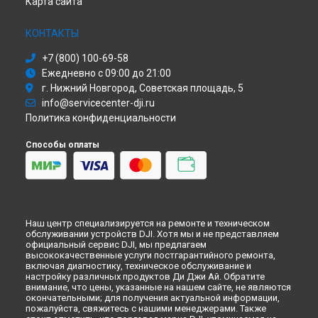
Карта сайта
Замена дисплея (экрана) экшн-камеры DJI в
Красноярске
Замена дисплея (экрана) экшн-камеры DJI в
Перми
КОНТАКТЫ
Замена дисплея (экрана) экшн-камеры DJI в
Ульяновске
+7 (800) 100-69-58
Замена дисплея (экрана) экшн-камеры DJI в
Кирове
Ежедневно с 09:00 до 21:00
Замена дисплея (экрана) экшн-камеры DJI в
Москве
г. Нижний Новгород, Советская площадь, 5
Замена дисплея (экрана) экшн-камеры DJI в
Санкт-
info@servicecenter-dji.ru
Петербурге
Политика конфиденциальности
Способы оплаты
Наш центр специализируется на ремонте и техническом
обслуживании устройств DJI. Хотя мы и не представляем
официальный сервис DJI, мы предлагаем
высококачественные услуги постгарантийного ремонта,
включая диагностику, техническое обслуживание и
настройку различных продуктов Ди Джи Ай. Обратите
внимание, что цены, указанные на нашем сайте, не являются
окончательными; для получения актуальной информации,
пожалуйста, свяжитесь с нашими менеджерами. Также